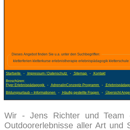
Dieses Angebot finden Sie u.a. unter den Suchbegriffen:
kletterferien kletterkurse erlebnistherapie erlebnispädagogik kletterschule 
Startseite
-
Impressum / Datenschutz
-
Sitemap
-
Kontakt
Broschüren:
Flyer Erlebnispädagogik
-
AdrenalinConzeptz-Programm
-
Erlebnispädago
Bildungsurlaub – Informationen
-
Häufig gestellte Fragen
-
Übersicht Ange
Wir - Jens Richter und Team - 
Outdoorerlebnisse aller Art und