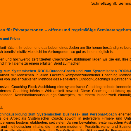
Schnellzugriff: Semi
en für Privatpersonen – offene und regelmäßige Seminarangebot
s und Privat
keit hätten, Ihr Leben und das Leben eines Jeden um Sie herum beständig zu be
bereits! Intuitiv, vielleicht im Verborgenen - so gut es Ihnen möglich ist.
gen und hochwertig zertifizierten Coaching-Ausbildungen laden wir Sie ein, Ihre
d Ihre Talente zu einem erfüllten Beruf zu machen.
ung zum Systemischen ROC®-Outdoor-Coach und zum Systemischen ROC®-
rbeit mit Menschen in allen Facetten kompetenzorientierter Coaching Metho
der von uns entwickelten
Methode des Reflektiven Outdoor-Coachings ®
getragen w
tensiven Coaching-Block-Ausbildung eine systemische Coachingmethode kennenlern
dernes Coaching höchste Wirksamkeit beweist. Diese Coachingausbildung qua
elnden Kombinationsausbildungs-Konzeptes, mit einem bundesweit einmalig
»»
chingausbildung zum Systemischen Business- und Personal-Coach
erlernen
fe die Arbeit als Systemischer Coach; sowohl in jedwedem Firmen- und Unt
age eines bestens etablierten, seit vielen Jahren bewährten, systematischen Au
en und methodischen Inhalte, die in einem modernen Persönlichkeits- und Busine
t an alle, die durch ihr Sein, ihre Persönlichkeit, ihr Wirken und ihr Engageme