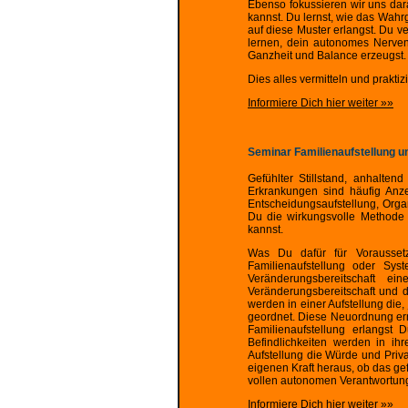
Ebenso fokussieren wir uns dar
kannst. Du lernst, wie das Wa
auf diese Muster erlangst. Du v
lernen, dein autonomes Nerven
Ganzheit und Balance erzeugst. 
Dies alles vermitteln und praktiz
Informiere Dich hier weiter »»
Seminar Familienaufstellung u
Gefühlter Stillstand, anhalte
Erkrankungen sind häufig Anze
Entscheidungsaufstellung, Organ
Du die wirkungsvolle Methode d
kannst.
Was Du dafür für Voraussetzu
Familienaufstellung oder Sy
Veränderungsbereitschaft e
Veränderungsbereitschaft und
werden in einer Aufstellung di
geordnet. Diese Neuordnung erm
Familienaufstellung erlangst 
Befindlichkeiten werden in ih
Aufstellung die Würde und Priva
eigenen Kraft heraus, ob das g
vollen autonomen Verantwortung f
Informiere Dich hier weiter »»