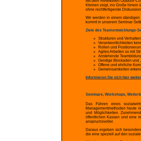
Mit dem Reflektiven Outdoor-Coa
Kleinen zeigt, ins Große hinei
ohne rechtfertigende Diskussio
Wir werden in einem ständigen 
kommt in unserem Seminar-Setti
Ziele des Teamentwicklungs-S
Strukturen und Verhalte
Verantwortlichkeiten ke
Rollen und Positionieru
Agiles Arbeiten so mit S
Anstehende Teambildung
Geistige Blockaden und 
Offene und ehrliche Kom
Gemeinsamkeiten erkenn
Informieren Sie sich hier weite
Seminare, Workshops, Weiterbil
Das Führen eines sozialwirt
Managementmethoden heute nic
und Möglichkeiten. Zunehmende
öffentlichen Kassen und eine 
anspruchsvoller.
Daraus ergeben sich besondere 
die eine speziell auf den sozia