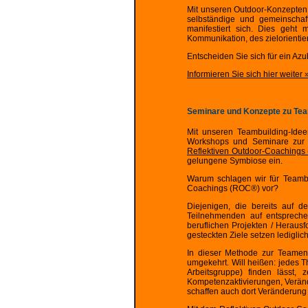
Mit unseren Outdoor-Konzepten 
selbständige und gemeinschaft
manifestiert sich. Dies geht
Kommunikation, des zielorientie
Entscheiden Sie sich für ein Azu
Informieren Sie sich hier weiter 
Seminare und Konzepte zu Te
Mit unseren Teambuilding-Ide
Workshops und Seminare zur 
Reflektiven Outdoor-Coaching
gelungene Symbiose ein.
Warum schlagen wir für Teamb
Coachings (ROC®) vor?
Diejenigen, die bereits auf d
Teilnehmenden auf entspreche
beruflichen Projekten / Herausf
gesteckten Ziele setzen lediglic
In dieser Methode zur Teament
umgekehrt. Will heißen: jedes T
Arbeitsgruppe) finden lässt, 
Kompetenzaktivierungen, Veränd
schaffen auch dort Veränderung u