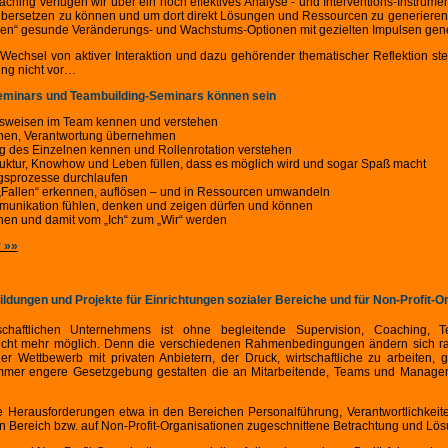
ching verfügen wir über ein hoch effektives Analyse - und Interventions-Instrumen
n übersetzen zu können und um dort direkt Lösungen und Ressourcen zu generie
nen“ gesunde Veränderungs- und Wachstums-Optionen mit gezielten Impulsen gene
Wechsel von aktiver Interaktion und dazu gehörender thematischer Reflektion ste
ng nicht vor…
eminars und Teambuilding-Seminars können sein
nsweisen im Team kennen und verstehen
nnen, Verantwortung übernehmen
ng des Einzelnen kennen und Rollenrotation verstehen
truktur, Knowhow und Leben füllen, dass es möglich wird und sogar Spaß macht
sprozesse durchlaufen
„Fallen“ erkennen, auflösen – und in Ressourcen umwandeln
munikation fühlen, denken und zeigen dürfen und können
en und damit vom „Ich“ zum „Wir“ werden
r »»
dungen und Projekte für Einrichtungen sozialer Bereiche und für Non-Profit-O
schaftlichen Unternehmens ist ohne begleitende Supervision, Coaching,
ht mehr möglich. Denn die verschiedenen Rahmenbedingungen ändern sich rasa
r Wettbewerb mit privaten Anbietern, der Druck, wirtschaftliche zu arbeiten,
immer engere Gesetzgebung gestalten die an Mitarbeitende, Teams und Manage
Herausforderungen etwa in den Bereichen Personalführung, Verantwortlichkeite
len Bereich bzw. auf Non-Profit-Organisationen zugeschnittene Betrachtung und Lös