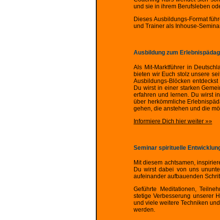
und sie in ihrem Berufsleben od
Dieses Ausbildungs-Format führe
und Trainer als Inhouse-Semina
Ausbildung zum Erlebnispäda
Als Mit-Marktführer in Deutsc
bieten wir Euch stolz unsere sei
Ausbildungs-Blöcken entdeckst 
Du wirst in einer starken Gemei
erfahren und lernen. Du wirst 
über herkömmliche Erlebnispäda
gehen, die anstehen und die mög
Informiere Dich hier weiter »»
Seminar spirituelle Entwicklun
Mit diesem achtsamen, inspirie
Du wirst dabei von uns ununter
aufeinander aufbauenden Schritt
Geführte Meditationen, Teilne
stetige Verbesserung unserer H
und viele weitere Techniken und
werden.