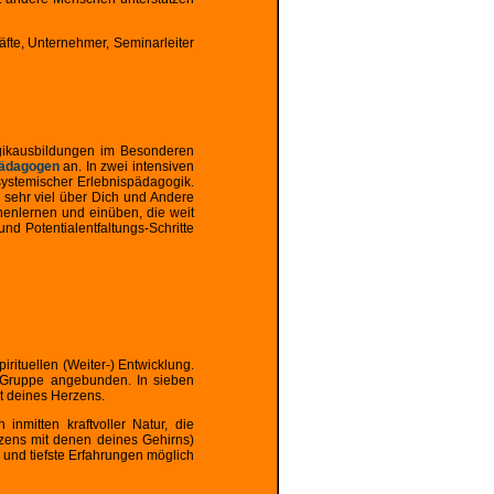
äfte, Unternehmer, Seminarleiter
ogikausbildungen im Besonderen
pädagogen
an. In zwei intensiven
systemischer Erlebnispädagogik.
e sehr viel über Dich und Andere
nenlernen und einüben, die weit
d Potentialentfaltungs-Schritte
ituellen (Weiter-) Entwicklung.
er Gruppe angebunden. In sieben
t deines Herzens.
nmitten kraftvoller Natur, die
rzens mit denen deines Gehirns)
 und tiefste Erfahrungen möglich