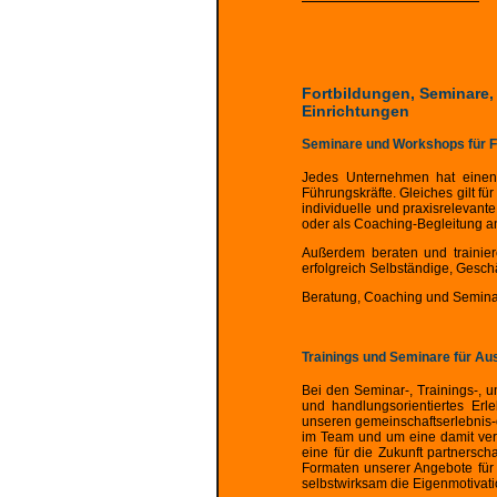
Fortbildungen, Seminare,
Einrichtungen
Seminare und Workshops für 
Jedes Unternehmen hat einen 
Führungskräfte. Gleiches gilt f
individuelle und praxisrelevan
oder als Coaching-Begleitung a
Außerdem beraten und trainiere
erfolgreich Selbständige, Gesc
Beratung, Coaching und Semina
Trainings und Seminare für Au
Bei den Seminar-, Trainings-, 
und handlungsorientiertes Erl
unseren gemeinschaftserlebnis
im Team und um eine damit verb
eine für die Zukunft partnersc
Formaten unserer Angebote für
selbstwirksam die Eigenmotivati