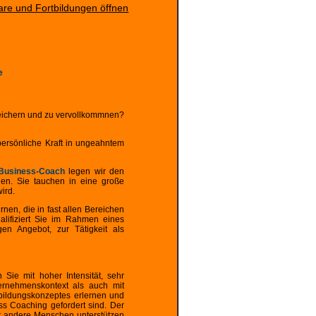
nare und Fortbildungen öffnen
e
reichern und zu vervollkommnen?
 persönliche Kraft in ungeahntem
Business-Coach
legen wir den
den. Sie tauchen in eine große
ird.
en, die in fast allen Bereichen
lifiziert Sie im Rahmen eines
en Angebot, zur Tätigkeit als
 Sie mit hoher Intensität, sehr
ernehmenskontext als auch mit
sbildungskonzeptes erlernen und
ss Coaching gefordert sind. Der
nt andere Menschen unterstützen