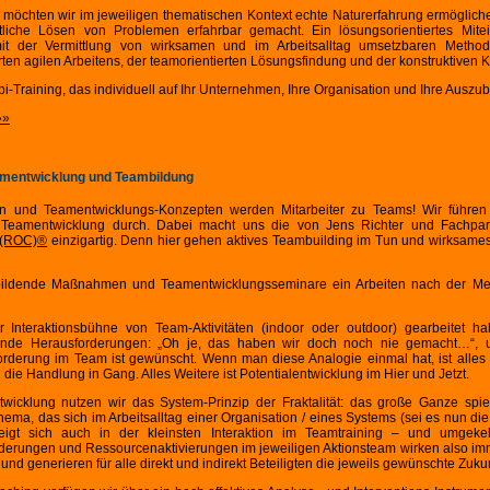
möchten wir im jeweiligen thematischen Kontext echte Naturerfahrung ermöglichen
liche Lösen von Problemen erfahrbar gemacht. Ein lösungsorientiertes Mitein
 mit der Vermittlung von wirksamen und im Arbeitsalltag umsetzbaren Method
rten agilen Arbeitens, der teamorientierten Lösungsfindung und der konstruktiven 
bi-Training, das individuell auf Ihr Unternehmen, Ihre Organisation und Ihre Auszub
»»
amentwicklung und Teambildung
en und Teamentwicklungs-Konzepten werden Mitarbeiter zu Teams! Wir führen
Teamentwicklung durch. Dabei macht uns die von Jens Richter und Fachpart
s (ROC)®
einzigartig. Denn hier gehen aktives Teambuilding im Tun und wirksame
ildende Maßnahmen und Teamentwicklungsseminare ein Arbeiten nach der Met
er Interaktionsbühne von Team-Aktivitäten (indoor oder outdoor) gearbeitet 
nde Herausforderungen: „Oh je, das haben wir doch noch nie gemacht…“, u
orderung im Team ist gewünscht. Wenn man diese Analogie einmal hat, ist alles 
h die Handlung in Gang. Alles Weitere ist Potentialentwicklung im Hier und Jetzt.
wicklung nutzen wir das System-Prinzip der Fraktalität: das große Ganze spie
hema, das sich im Arbeitsalltag einer Organisation / eines Systems (sei es nun die
zeigt sich auch in der kleinsten Interaktion im Teamtraining – und umgeke
erungen und Ressourcenaktivierungen im jeweiligen Aktionsteam wirken also im
nd generieren für alle direkt und indirekt Beteiligten die jeweils gewünschte Zukun