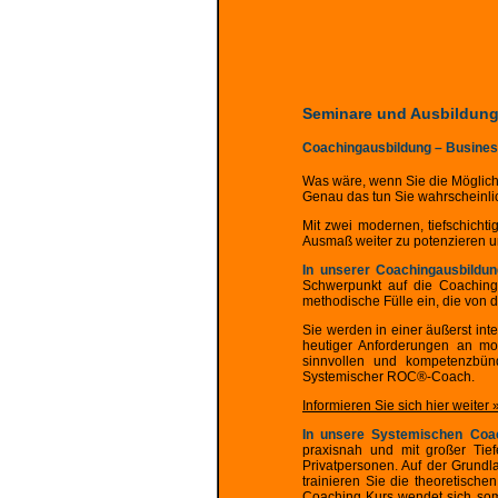
Seminare und Ausbildung
Coachingausbildung – Busines
Was wäre, wenn Sie die Möglich
Genau das tun Sie wahrscheinlich 
Mit zwei modernen, tiefschichti
Ausmaß weiter zu potenzieren un
In unserer Coachingausbild
Schwerpunkt auf die Coachinga
methodische Fülle ein, die von 
Sie werden in einer äußerst in
heutiger Anforderungen an mo
sinnvollen und kompetenzbünd
Systemischer ROC®-Coach.
Informieren Sie sich hier weiter 
In unsere Systemischen Coa
praxisnah und mit großer Tie
Privatpersonen. Auf der Grundl
trainieren Sie die theoretisch
Coaching Kurs wendet sich somi