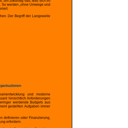
t, um zukünftig das, was sich im
ren. So werden „ohne Umwege und
riert.
hen. Der Begriff der Langeweile
rganisationen
 Teamentwicklung und moderne
nt hinsichtlich Anforderungen
 geringer werdende Budgets aus
ment gestellten Aufgaben immer
n definieren oder Finanzierung,
ung erfordern.