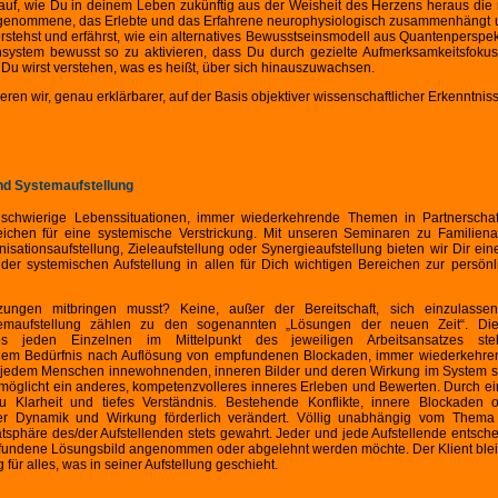
auf, wie Du in deinem Leben zukünftig aus der Weisheit des Herzens heraus die r
hrgenommene, das Erlebte und das Erfahrene neurophysiologisch zusammenhängt u
erstehst und erfährst, wie ein alternatives Bewusstseinsmodell aus Quantenperspe
system bewusst so zu aktivieren, dass Du durch gezielte Aufmerksamkeitsfoku
Du wirst verstehen, was es heißt, über sich hinauszuwachsen.
ieren wir, genau erklärbarer, auf der Basis objektiver wissenschaftlicher Erkenntnis
nd Systemaufstellung
nd schwierige Lebenssituationen, immer wiederkehrende Themen in Partnerscha
ichen für eine systemische Verstrickung. Mit unseren Seminaren zu Familienau
isationsaufstellung, Zieleaufstellung oder Synergieaufstellung bieten wir Dir 
er systemischen Aufstellung in allen für Dich wichtigen Bereichen zur persön
ngen mitbringen musst? Keine, außer der Bereitschaft, sich einzulassen.
stemaufstellung zählen zu den sogenannten „Lösungen der neuen Zeit“. Di
ines jeden Einzelnen im Mittelpunkt des jeweiligen Arbeitsansatzes s
 dem Bedürfnis nach Auflösung von empfundenen Blockaden, immer wiederkehr
e, jedem Menschen innewohnenden, inneren Bilder und deren Wirkung im System si
öglicht ein anderes, kompetenzvolleres inneres Erleben und Bewerten. Durch ei
Du Klarheit und tiefes Verständnis. Bestehende Konflikte, innere Blockaden 
rer Dynamik und Wirkung förderlich verändert. Völlig unabhängig vom Thema d
tsphäre des/der Aufstellenden stets gewahrt. Jeder und jede Aufstellende entsch
efundene Lösungsbild angenommen oder abgelehnt werden möchte. Der Klient bleibt
ür alles, was in seiner Aufstellung geschieht.