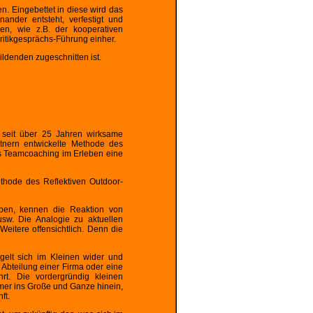
. Eingebettet in diese wird das
ander entsteht, verfestigt und
en, wie z.B. der kooperativen
Kritikgesprächs-Führung einher.
ildenden zugeschnitten ist.
 seit über 25 Jahren wirksame
nern entwickelte Methode des
s Teamcoaching im Erleben eine
hode des Reflektiven Outdoor-
haben, kennen die Reaktion von
sw. Die Analogie zu aktuellen
Weitere offensichtlich. Denn die
gelt sich im Kleinen wider und
 Abteilung einer Firma oder eine
hrt. Die vordergründig kleinen
mer ins Große und Ganze hinein,
ft.