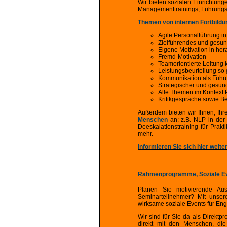
Wir bieten sozialen Einrichtun
Managementtrainings, Führungs
Themen von internen Fortbild
Agile Personalführung in 
Zielführendes und gesun
Eigene Motivation in her
Fremd-Motivation
Teamorientierte Leitung 
Leistungsbeurteilung so 
Kommunikation als Führ
Strategischer und gesun
Alle Themen im Kontext 
Kritikgespräche sowie Be
Außerdem bieten wir Ihnen, Ihr
Menschen
an: z.B. NLP in der 
Deeskalationstraining für Prakt
mehr.
Informieren Sie sich hier weite
Rahmenprogramme, Soziale E
Planen Sie motivierende Ausf
Seminarteilnehmer? Mit unser
wirksame soziale Events für E
Wir sind für Sie da als Direkt
direkt mit den Menschen, die 