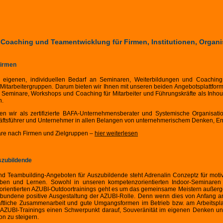
 Coaching und Teamentwicklung für Firmen, Institutionen, Organi
Firmen
eigenen, individuellen Bedarf an Seminaren, Weiterbildungen und Coaching
ür Mitarbeitergruppen. Darum bieten wir Ihnen mit unseren beiden Angebotsplattf
te Seminare, Workshops und Coaching für Mitarbeiter und Führungskräfte als Inho
n.
n wir als zertifizierte BAFA-Unternehmensberater und Systemische Organisatio
häftsführer und Unternehmer in allen Belangen von unternehmerischem Denken, E
re nach Firmen und Zielgruppen –
hier weiterlesen
szubildende
und Teambuilding-Angeboten für Auszubildende steht Adrenalin Conzeptz für mot
eben und Lernen. Sowohl in unseren kompetenzorientierten Indoor-Seminaren
-orientierten AZUBI-Outdoortrainings geht es um das gemeinsame Meistern außer
undene positive Ausgestaltung der AZUBI-Rolle. Denn wenn dies von Anfang an 
haftliche Zusammenarbeit und gute Umgangsformen im Betrieb bzw. am Arbeitspla
 AZUBI-Trainings einen Schwerpunkt darauf, Souveränität im eigenen Denken un
on zu steigern.