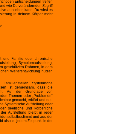
ichtigen Entscheidungen treffen
nd wie Du verändernden Zugriff
ktive aussehen kann. Du wirst es
ssierung in deinem Körper mehr
se.
ft und Familie oder chronische
fstellung, Symptomaufstellung,
einen geschützten Rahmen, in dem
lichen Weiterentwicklung nutzen
 Familienstellen, Systemische
esen ist gemeinsam, dass die
teht. Auf der Grundlage von
enden Themen oder „Problemen“
chtbar gemacht, erklärt und neu
ne Systemische Aufstellung oder
oder seelische und körperliche
er Aufstellung bleibt in jeder
eidet selbstbestimmt und aus der
 also zu jedem Zeitpunkt in der