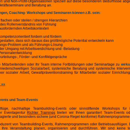
gen und Non-Profit-Organisationen speziell auf diese besonderen Bedürfnisse abg
kräfteseminare und Beratung an.
ungen, Coaching- Workshops und Seminaren können z.B. sein:
flachen oder steilen / strengen Hierarchien
des Rollenverständnis von Führung
ausfordernden Arbeitskontexten
kompetenzorientiert fordern und fördern
gestalten, dass sich daraus das größtmögliche Potential entwickeln kann
ungs-Problem und als Führungs-Lösung
der Umgang mit Arbeitsverdichtung und -Belastung
Personalentwicklung
urteilungs-, Förder- und Konfliktgespräche
e Mitarbeitenden oder Ihr Team interne Fortbildungen oder Seminartage zu
wirks
niederschwelligen Sozialarbeit, systemische Beratung und systemische Interventi
iker sozialer Arbeit, Gewaltpräventionstraining für Mitarbeiter sozialer Einrichtu
r »»
vents und Team-Events
lüge, nachhaltige Teambuilding-Events oder sinnstiftende Workshops für 
er Eventagentur
Richter Trainings
bieten wir Ihnen garantiert Team-Events ode
ngagierte und besonders sichere (und Corona-Regel-konforme) Rahmenprogramme
produzent von Teambuilding-Events, Rahmenprogrammen oder Betriebsausflügen. 
Ihre Veranstaltung planen, organisieren und durchführen. Wir sind keine teu