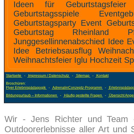
Ideen für Geburtstagsfeier Mottoparty Ideen für Geburtst
Geburtstagsspiele Eventgeburtstag Eventgeschenke Event
Geburtstagsparty Event Geburtstagslocation sehr beliebt Feierlocation
Geburtstag Rheinland Pfalz Idee Junggesel
Junggesellinnenabschied Idee Eventhochzeit Hochzeitsevent Mottoparty
Idee Betriebsausflug Weihnachtsfeier Hütte Vereinsausflug Sommer
Startseite
-
Impressum / Datenschutz
-
Sitemap
-
Kontakt
Broschüren:
Flyer Erlebnispädagogik
-
AdrenalinConzeptz-Programm
-
Erlebnispädago
Bildungsurlaub – Informationen
-
Häufig gestellte Fragen
-
Übersicht Ange
Wir - Jens Richter und Team - 
Outdoorerlebnisse aller Art und