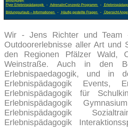
Broschüren:
Flyer Erlebnispädagogik
-
AdrenalinConzeptz-Programm
-
Erlebnispädago
Bildungsurlaub – Informationen
-
Häufig gestellte Fragen
-
Übersicht Ange
Wir - Jens Richter und Team - 
Outdoorerlebnisse aller Art und
den Regionen Pfälzer Wald, 
Weinstraße. Auch in den Ber
Erlebnispaedagogik, und in d
Erlebnispädagogik Events, Er
Erlebnispädagogik für Schulki
Erlebnispädagogik Gymnasium
Erlebnispädagogik Sozialtr
Erlebnispädagogik Interaktionss