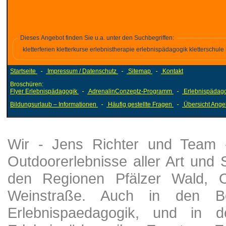
Dieses Angebot finden Sie u.a. unter den Suchbegriffen:
kletterferien kletterkurse erlebnistherapie erlebnispädagogik kletterschule 
Startseite
-
Impressum / Datenschutz
-
Sitemap
-
Kontakt
Broschüren:
Flyer Erlebnispädagogik
-
AdrenalinConzeptz-Programm
-
Erlebnispädago
Bildungsurlaub – Informationen
-
Häufig gestellte Fragen
-
Übersicht Ange
Wir - Jens Richter und Team - 
Outdoorerlebnisse aller Art und
den Regionen Pfälzer Wald, 
Weinstraße. Auch in den Ber
Erlebnispaedagogik, und in d