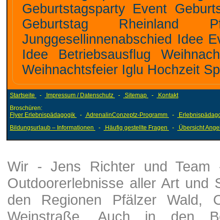
Geburtstagsparty Event Geburtstagslocation sehr beliebt Feierlocation
Geburtstag Rheinland Pfalz Idee Junggesel
Junggesellinnenabschied Idee Eventhochzeit Hochzeitsevent Mottoparty
Idee Betriebsausflug Weihnachtsfeier Hütte Vereinsausflug Sommer
Startseite
-
Impressum / Datenschutz
-
Sitemap
-
Kontakt
Broschüren:
Flyer Erlebnispädagogik
-
AdrenalinConzeptz-Programm
-
Erlebnispädago
Bildungsurlaub – Informationen
-
Häufig gestellte Fragen
-
Übersicht Ange
Wir - Jens Richter und Team - 
Outdoorerlebnisse aller Art und
den Regionen Pfälzer Wald, 
Weinstraße. Auch in den Ber