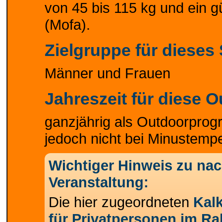
von 45 bis 115 kg und ein g
(Mofa).
Zielgruppe für dieses
Männer und Frauen
Jahreszeit für diese 
ganzjährig als Outdoorprog
jedoch nicht bei Minustemp
Wichtiger Hinweis zu nac
Veranstaltung:
Die hier zugeordneten
Kalk
für Privatpersonen im Ra